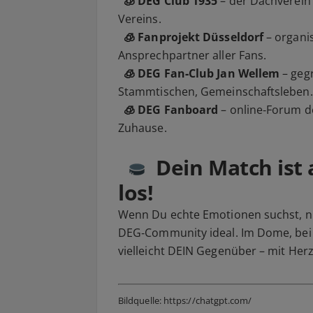
🧊 DEG Club 1935
– der Dachverein 
Vereins.
🧊 Fanprojekt Düsseldorf
– organis
Ansprechpartner aller Fans.
🧊 DEG Fan‑Club Jan Wellem
– geg
Stammtischen, Gemeinschaftsleben.
🧊 DEG Fanboard
– online‑Forum de
Zuhause.
Dein Match ist 
los!
Wenn Du echte Emotionen suchst, nic
DEG‑Community ideal. Im Dome, bei 
vielleicht DEIN Gegenüber – mit Her
Bildquelle: https://chatgpt.com/