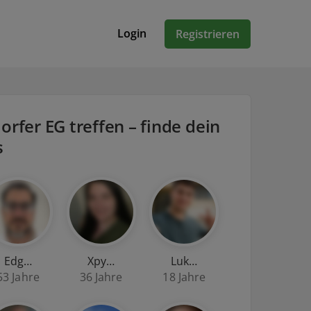
Login
Registrieren
orfer EG treffen – finde dein
s
Edg…
Xpy…
Luk…
53 Jahre
36 Jahre
18 Jahre