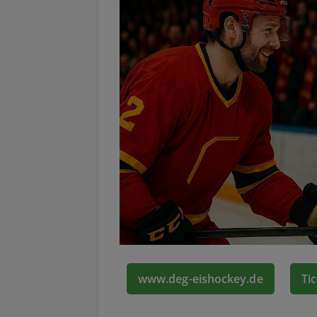
www.deg-eishockey.de
Ti