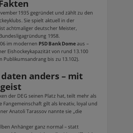
 Fakten
vember 1935 gegründet und zählt zu den
eyklubs. Sie spielt aktuell in der
ist achtmaliger deutscher Meister,
r Bundesligagründung 1958.
 2006 im modernen
PSD Bank Dome
aus –
iner Eishockeykapazität von rund 13.100
m Publikumsandrang bis zu 13.102).
daten anders – mit
geist
n der DEG seinen Platz hat, teilt mehr als
ie Fangemeinschaft gilt als kreativ, loyal und
iner Anatoli Tarassov nannte sie „die
gelben Anhänger ganz normal – statt