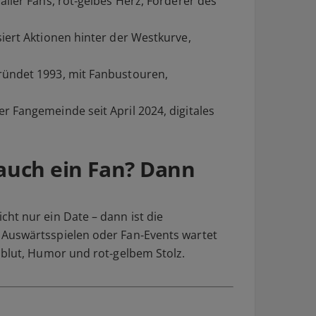
aller Fans, rot‑gelbes Herz, Förderer des
iert Aktionen hinter der Westkurve,
ründet 1993, mit Fanbustouren,
r Fangemeinde seit April 2024, digitales
auch ein Fan? Dann
ht nur ein Date – dann ist die
Auswärtsspielen oder Fan‑Events wartet
zblut, Humor und rot‑gelbem Stolz.