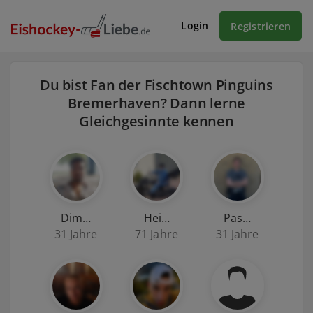
Login
Registrieren
Du bist Fan der Fischtown Pinguins
Bremerhaven? Dann lerne
Gleichgesinnte kennen
Dim…
Hei…
Pas…
31 Jahre
71 Jahre
31 Jahre