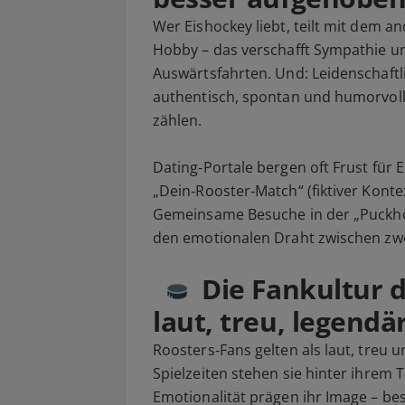
Wer Eishockey liebt, teilt mit dem a
Hobby – das verschafft Sympathie u
Auswärtsfahrten. Und: Leidenschaftl
authentisch, spontan und humorvoll 
zählen.
Dating‑Portale bergen oft Frust für 
„Dein‑Rooster‑Match“ (fiktiver Kontex
Gemeinsame Besuche in der „Puckhö
den emotionalen Draht zwischen zwe
Die Fankultur d
laut, treu, legendä
Roosters‑Fans gelten als laut, treu u
Spielzeiten stehen sie hinter ihre
Emotionalität prägen ihr Image – be