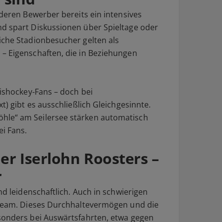
nderen Bewerber bereits ein intensives
nd spart Diskussionen über Spieltage oder
iche Stadionbesucher gelten als
– Eigenschaften, die in Beziehungen
Eishockey‑Fans – doch bei
t) gibt es ausschließlich Gleichgesinnte.
hle“ am Seilersee stärken automatisch
i Fans.
er Iserlohn Roosters –
r
nd leidenschaftlich. Auch in schwierigen
m Team. Dieses Durchhaltevermögen und die
sonders bei Auswärtsfahrten, etwa gegen