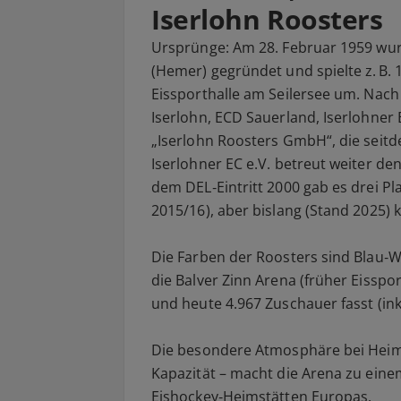
Iserlohn Roosters
Ursprünge: Am 28. Februar 1959 wurd
(Hemer) gegründet und spielte z. B. 1
Eissporthalle am Seilersee um. Na
Iserlohn, ECD Sauerland, Iserlohner
„Iserlohn Roosters GmbH“, die seit
Iserlohner EC e.V. betreut weiter d
dem DEL‑Eintritt 2000 gab es drei Pl
2015/16), aber bislang (Stand 2025) k
Die Farben der Roosters sind Blau‑W
die Balver Zinn Arena (früher Eisspor
und heute 4.967 Zuschauer fasst (inkl.
Die besondere Atmosphäre bei Heimsp
Kapazität – macht die Arena zu ein
Eishockey‑Heimstätten Europas.