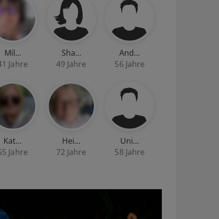
Mil…
Sha…
And…
41 Jahre
49 Jahre
56 Jahre
Kat…
Hei…
Uni…
55 Jahre
72 Jahre
58 Jahre