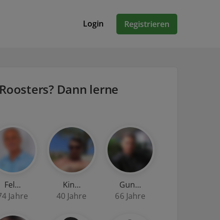
Login
Registrieren
 Roosters? Dann lerne
Fel…
Kin…
Gun…
74 Jahre
40 Jahre
66 Jahre