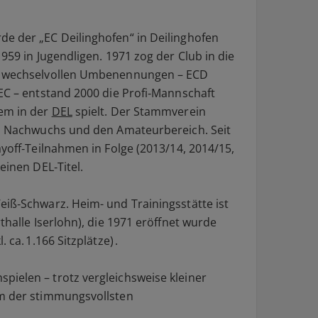
e der „EC Deilinghofen“ in Deilinghofen
959 in Jugendligen. 1971 zog der Club in die
ch wechselvollen Umbenennungen – ECD
 EC – entstand 2000 die Profi‑Mannschaft
dem in der
DEL
spielt. Der Stammverein
en Nachwuchs und den Amateurbereich. Seit
ayoff‑Teilnahmen in Folge (2013/14, 2014/15,
einen DEL‑Titel.
eiß‑Schwarz. Heim- und Trainingsstätte ist
thalle Iserlohn), die 1971 eröffnet wurde
 ca. 1.166 Sitzplätze) .
ielen – trotz vergleichsweise kleiner
em der stimmungsvollsten